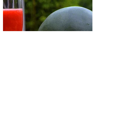
Pasteque Greffee
Un plant greffé pour une
production plus longue et
abondante, pour une
meilleure résistante aux
maladies et aux conditions